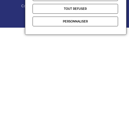
Contact
Mentions légales
Politiques de cookies
TOUT REFUSER
Gérer les cookies
Realisation
Nodevo
PERSONNALISER