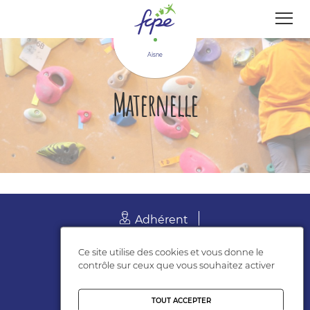
Panneau de gestion des cookies
Aisne
Maternelle
Adhérent
Suivez-nous
Ce site utilise des cookies et vous donne le
contrôle sur ceux que vous souhaitez activer
TOUT ACCEPTER