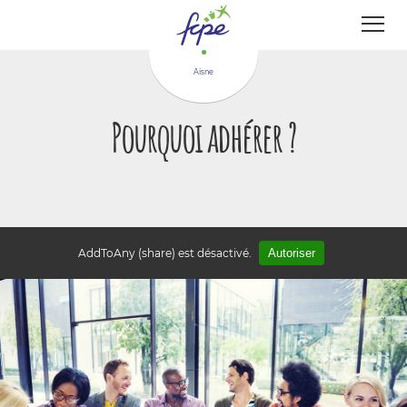
Panneau de gestion des cookies
Aisne
Pourquoi adhérer ?
AddToAny (share) est désactivé.
Autoriser