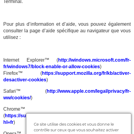
Terminal.
Pour plus d’information et d’aide, vous pouvez également
consulter la page d’aide spécifique au navigateur que vous
utilisez :
Internet Explorer™ (
http://windows.microsoft.com/fr-
fr/windows7/block-enable-or-allow-cookies
)
Firefox™ (
https://support.mozilla.org/fr/kb/activer-
desactiver-cookies
)
Safari™ (
http://www.apple.com/legal/privacy/fr-
ww/cookies/
)
Chrome™
(
https://support.google.com/chrome/answer/95647?
hl=fr
)
Ce site utilise des cookies et vous donne le
contrôle sur ceux que vous souhaitez activer
Opera™