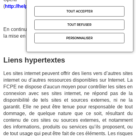
(
http://help.opera.com/Windows/10.20/fr/cookies.html
)
TOUT ACCEPTER
TOUT REFUSER
En continuant votre navigation sur notre Site, vous acceptez
la mise en place de Cookies sur votre Terminal.
PERSONNALISER
Liens hypertextes
Les sites internet peuvent offrir des liens vers d’autres sites
internet ou d’autres ressources disponibles sur Internet. La
FCPE ne dispose d'aucun moyen pour contrôler les sites en
connexion avec ses sites internet, ne répond pas de la
disponibilité de tels sites et sources externes, ni ne la
garantit. Elle ne peut être tenue pour responsable de tout
dommage, de quelque nature que ce soit, résultant du
contenu de ces sites ou sources externes, et notamment
des informations, produits ou services qu’ils proposent, ou
de tout usage qui peut être fait de ces éléments. Les risques