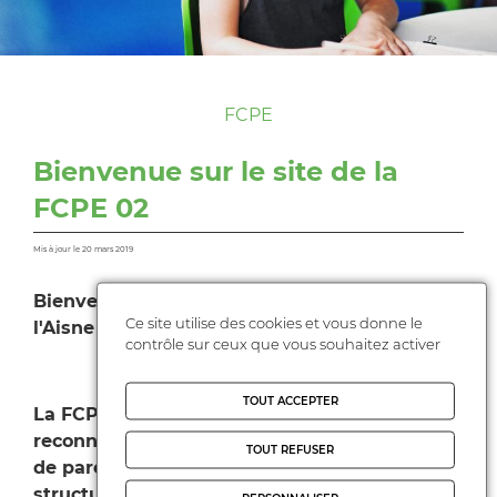
FCPE
Bienvenue sur le site de la
FCPE 02
Mis à jour le 20 mars 2019
Bienvenue sur le nouveau site de la FCPE de
Ce site utilise des cookies et vous donne le
l'Aisne
contrôle sur ceux que vous souhaitez activer
TOUT ACCEPTER
La FCPE vous apporte une structure
reconnue qui va vous
soutenir dans votre rôle
TOUT REFUSER
de parents d'élèves
. C'est cette force
structurée depuis plus de 70 ans
qui a