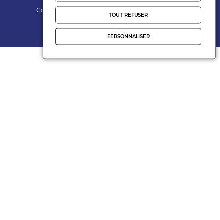
Contact
Mentions légales
Politiques de cookies
TOUT REFUSER
Gérer les cookies
Realisation
Nodevo
PERSONNALISER